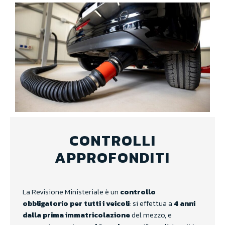
CONTROLLI
APPROFONDITI
La Revisione Ministeriale è un
controllo
obbligatorio
per tutti i veicoli
: si effettua a
4 anni
dalla prima immatricolazione
del mezzo, e