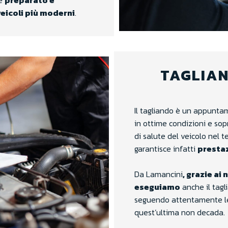
te
preparato e
veicoli più moderni
.
TAGLIAN
Il tagliando è un appunt
in ottime condizioni e so
di salute del veicolo ne
garantisce infatti
prestaz
Da Lamancini
, grazie ai
eseguiamo
anche il tag
seguendo attentamente le 
quest’ultima non decada.