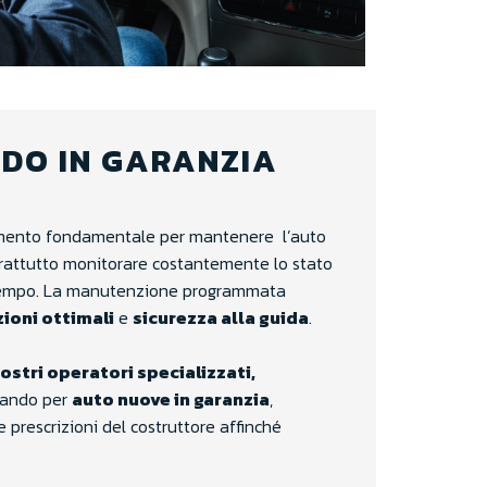
DO IN GARANZIA
amento fondamentale per mantenere l’auto
prattutto monitorare costantemente lo stato
l tempo. La manutenzione programmata
ioni ottimali
e
sicurezza alla guida
.
 nostri operatori specializzati,
liando per
auto nuove in garanzia
,
prescrizioni del costruttore affinché